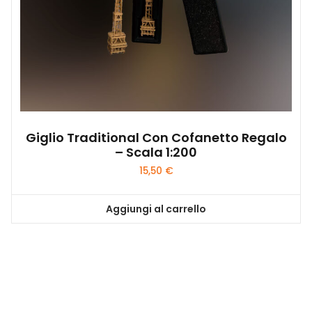
prodotto
Giglio Traditional Con Cofanetto Regalo
– Scala 1:200
15,50
€
Aggiungi al carrello