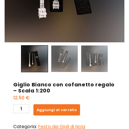
Giglio Bianco con cofanetto regalo
– Scala 1:200
12,50
€
Giglio
Aggiungi al carrello
Bianco
con
Categoria:
Festa dei Gigli di Nola
cofanetto