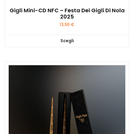
Gigli Mini-CD NFC – Festa Dei Gigli Di Nola
2025
13,50
€
Scegli
Questo
prodotto
ha
più
varianti.
Le
opzioni
possono
essere
scelte
nella
pagina
del