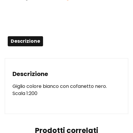
regalo
-
Scala
1:200
quantità
Descrizione
Descrizione
Giglio colore bianco con cofanetto nero.
Scala 1:200
Prodotti correlati